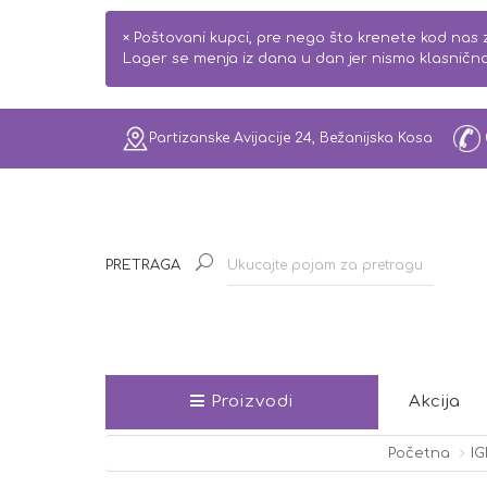
×
Poštovani kupci, pre nego što krenete kod nas z
Lager se menja iz dana u dan jer nismo klasnič
Partizanske Avijacije 24, Bežanijska Kosa
PRETRAGA
Proizvodi
Akcija
Početna
I