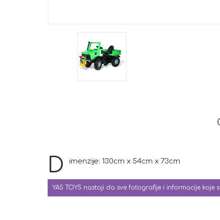
D
imenzije: 130cm x 54cm x 73cm
YAS TOYS nastoji da sve fotografije i informacije koje