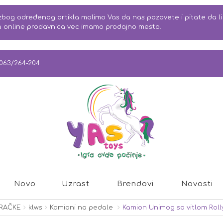
bog određenog artikla molimo Vas da nas pozovete i pitate da li j
na online prodavnica vec imamo prodajno mesto.
063/264-204
Novo
Uzrast
Brendovi
Novosti
GRAČKE
klws
Kamioni na pedale
Kamion Unimog sa vitlom Roll