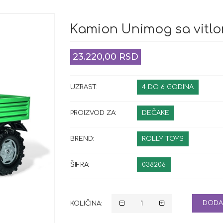
Kamion Unimog sa vitlo
23.220,00 RSD
UZRAST:
4 DO 6 GODINA
PROIZVOD ZA:
DEČAKE
BREND:
ROLLY TOYS
ŠIFRA:
038206
DODA
KOLIČINA: