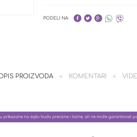
PODELI NA:
OPIS PROIZVODA
KOMENTARI
VID
 su prikazane na sajtu budu precizne i tačne, ali ne može garantovati 