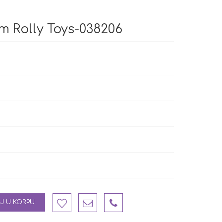
m Rolly Toys-038206
J U KORPU