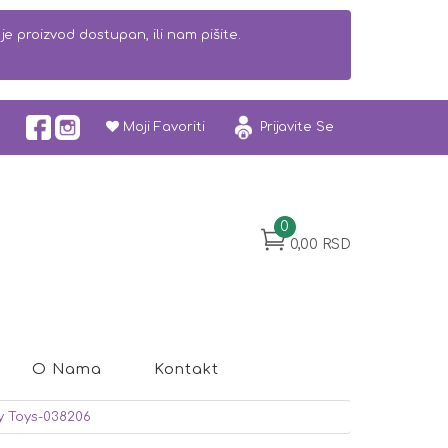
e proizvod dostupan, ili nam pišite.
Moji Favoriti
Prijavite Se
0
0,00 RSD
O Nama
Kontakt
y Toys-038206