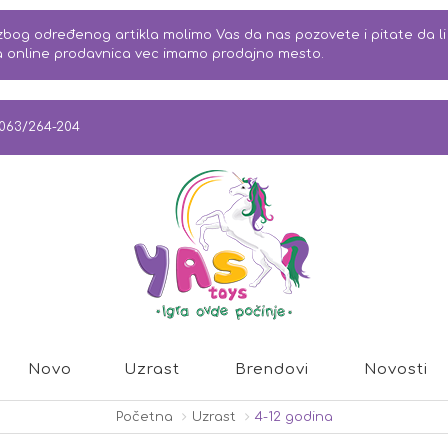
bog određenog artikla molimo Vas da nas pozovete i pitate da li j
na online prodavnica vec imamo prodajno mesto.
063/264-204
Novo
Uzrast
Brendovi
Novosti
Početna
Uzrast
4-12 godina