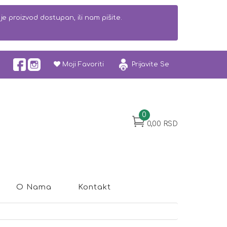
e proizvod dostupan, ili nam pišite.
Moji Favoriti
Prijavite Se
0
0,00 RSD
O Nama
Kontakt