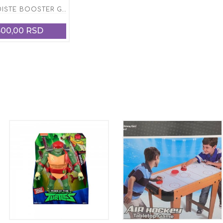
AUTOSEDIŠTE BOOSTER GRUPA 2/3 FEENO FROZEN GREY ( OD 15-36 KG)
600,00 RSD