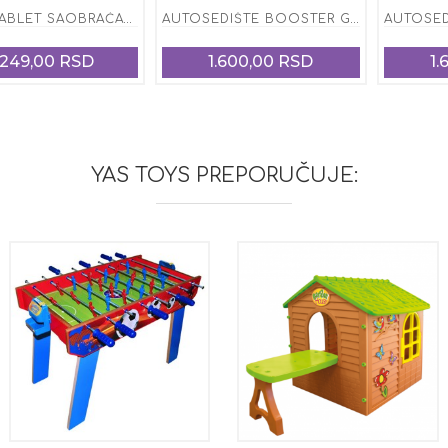
DEČIJI TABLET SAOBRAĆAJAC
AUTOSEDIŠTE BOOSTER GRUPA 2/3 FEENO STEEL GREY ( OD 15- 36 KG)
.249,00 RSD
1.600,00 RSD
1.
YAS TOYS PREPORUČUJE: