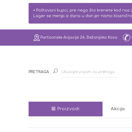
×
Poštovani kupci, pre nego što krenete kod nas z
Lager se menja iz dana u dan jer nismo klasnič
Partizanske Avijacije 24, Bežanijska Kosa
PRETRAGA
Proizvodi
Akcija