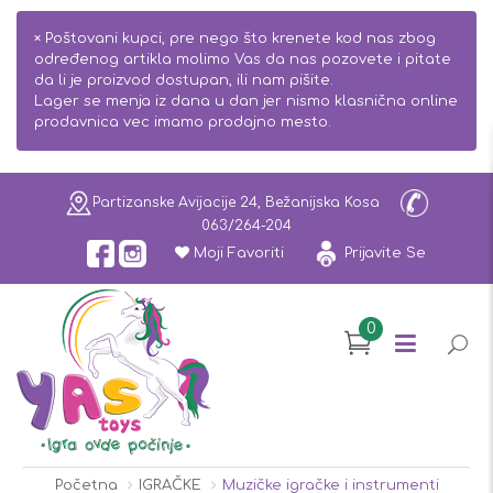
×
Poštovani kupci, pre nego što krenete kod nas zbog
određenog artikla molimo Vas da nas pozovete i pitate
da li je proizvod dostupan, ili nam pišite.
Lager se menja iz dana u dan jer nismo klasnična online
prodavnica vec imamo prodajno mesto.
Partizanske Avijacije 24, Bežanijska Kosa
063/264-204
Moji Favoriti
Prijavite Se
0
Početna
IGRAČKE
Muzičke igračke i instrumenti