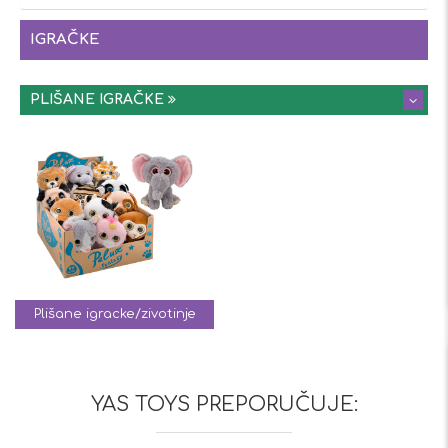
IGRAČKE
PLIŠANE IGRAČKE
Plišane igracke/zivotinje
YAS TOYS PREPORUČUJE: