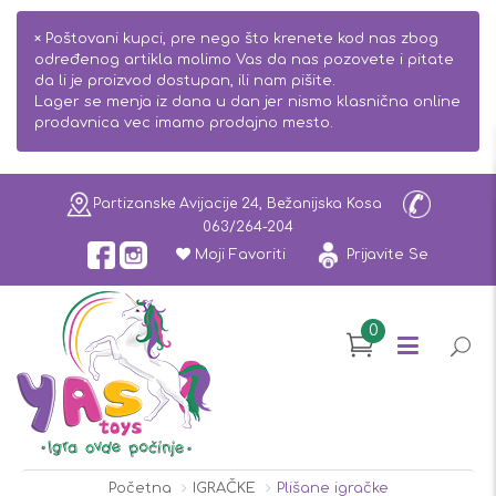
×
Poštovani kupci, pre nego što krenete kod nas zbog
određenog artikla molimo Vas da nas pozovete i pitate
da li je proizvod dostupan, ili nam pišite.
Lager se menja iz dana u dan jer nismo klasnična online
prodavnica vec imamo prodajno mesto.
Partizanske Avijacije 24, Bežanijska Kosa
063/264-204
Moji Favoriti
Prijavite Se
0
Početna
IGRAČKE
Plišane igračke