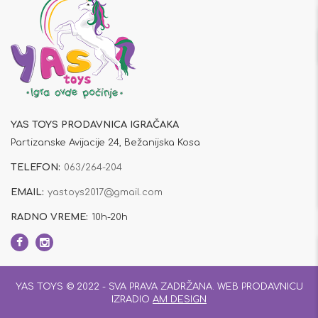
YAS TOYS PRODAVNICA IGRAČAKA
Partizanske Avijacije 24, Bežanijska Kosa
TELEFON:
063/264-204
EMAIL:
yastoys2017@gmail.com
RADNO VREME:
10h-20h
YAS TOYS © 2022 - SVA PRAVA ZADRŽANA. WEB PRODAVNICU
IZRADIO
AM DESIGN