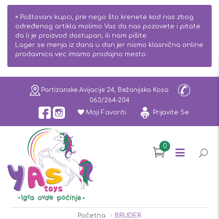
×
Poštovani kupci, pre nego što krenete kod nas zbog
određenog artikla molimo Vas da nas pozovete i pitate
da li je proizvod dostupan, ili nam pišite.
Lager se menja iz dana u dan jer nismo klasnična online
prodavnica vec imamo prodajno mesto.
Partizanske Avijacije 24, Bežanijska Kosa
063/264-204
Moji Favoriti
Prijavite Se
0
Početna
BRUDER