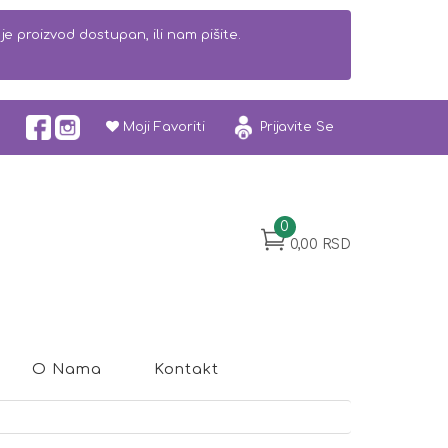
e proizvod dostupan, ili nam pišite.
Moji Favoriti
Prijavite Se
0
0,00 RSD
O Nama
Kontakt