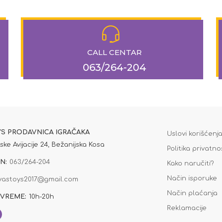
CALL CENTAR
063/264-204
YS PRODAVNICA IGRAČAKA
Uslovi korišćenj
ske Avijacije 24, Bežanijska Kosa
Politika privatno
N:
063/264-204
Kako naručiti?
Način isporuke
yastoys2017@gmail.com
Način plaćanja
VREME:
10h-20h
Reklamacije