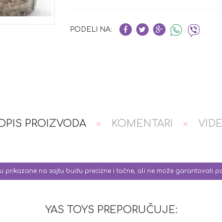
PODELI NA:
OPIS PROIZVODA
KOMENTARI
VID
 su prikazane na sajtu budu precizne i tačne, ali ne može garantovati 
YAS TOYS PREPORUČUJE: