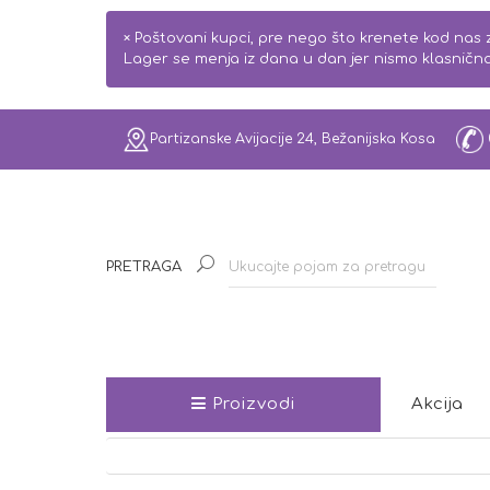
×
Poštovani kupci, pre nego što krenete kod nas z
Lager se menja iz dana u dan jer nismo klasnič
Partizanske Avijacije 24, Bežanijska Kosa
PRETRAGA
Proizvodi
Akcija