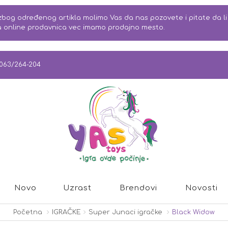
bog određenog artikla molimo Vas da nas pozovete i pitate da li j
na online prodavnica vec imamo prodajno mesto.
063/264-204
Novo
Uzrast
Brendovi
Novosti
Početna
IGRAČKE
Super Junaci igračke
Black Widow