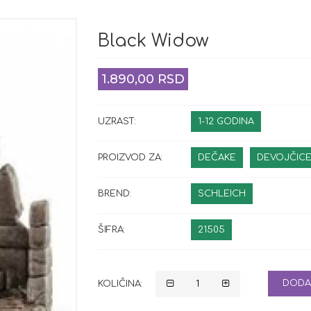
Black Widow
1.890,00 RSD
UZRAST:
1-12 GODINA
PROIZVOD ZA:
DEČAKE
DEVOJČIC
BREND:
SCHLEICH
ŠIFRA:
21505
DODA
KOLIČINA: