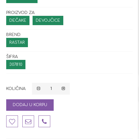
PROIZVOD ZA:
DEČAKE
DEVOJČICE
BREND:
RASTAR
ŠIFRA:
307810
KOLIČINA:
DODAJ U KORPU