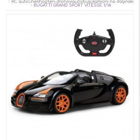
RC autici,helihopteri-dronoviautobusi,kamioni na daljinski
BUGATTI GRAND SPORT VITESSE 1/14