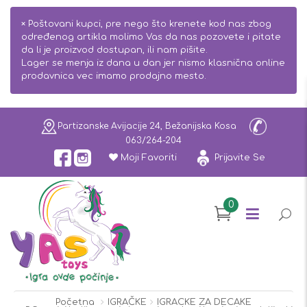
×
Poštovani kupci, pre nego što krenete kod nas zbog
određenog artikla molimo Vas da nas pozovete i pitate
da li je proizvod dostupan, ili nam pišite.
Lager se menja iz dana u dan jer nismo klasnična online
prodavnica vec imamo prodajno mesto.
Partizanske Avijacije 24, Bežanijska Kosa
063/264-204
Moji Favoriti
Prijavite Se
0
Početna
IGRAČKE
IGRACKE ZA DECAKE