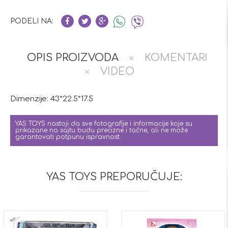
PODELI NA:
OPIS PROIZVODA
KOMENTARI
VIDEO
Dimenzije:
43*22.5*17.5
YAS TOYS nastoji da sve fotografije i informacije koje su
prikazane na sajtu budu precizne i tačne, ali ne može
garantovati potpunu ispravnost.
YAS TOYS PREPORUČUJE: